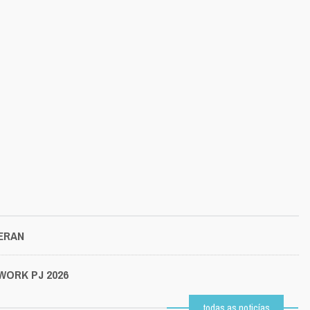
CERAN
WORK PJ 2026
todas as noticías