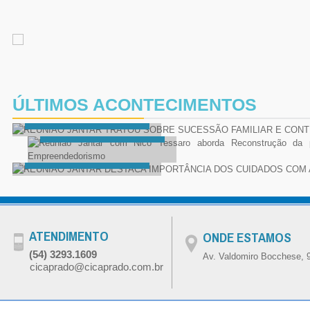
Eventos Recentes
Eventos Recentes
REUNIÃO JANTAR TRATOU SOBRE
SUCESSÃO FAMILIAR E CONTINUIDADE
Reunião Jantar com Nico Tessaro aborda
Eventos Recentes
Reconstrução da ponte de Nova Roma e
EMPRESARIAL
ÚLTIMOS ACONTECIMENTOS
REUNIÃO JANTAR DESTACA
desafios do Empreendedorismo
IMPORTÂNCIA DOS CUIDADOS COM A
VER GALERIA COMPLETA
SAÚDE MENTAL
VER GALERIA COMPLETA
VER GALERIA COMPLETA
ATENDIMENTO
ONDE ESTAMOS
(54) 3293.1609
Av. Valdomiro Bocchese, 9
cicaprado@cicaprado.com.br